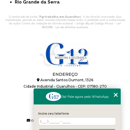
Rio Grande da Serra
O conteúdo do texto "
Pgr trabalho em Guarulhos
" é de direito reservado. Sua
reprodução, parcial ou total, mesmo citando nossos links, é proibida sem a autorização
Lei
do autor. Crime de violação de direito autoral – artigo 184 do Código Penal –
9610/98 - Lei de direitos autorais
.
ENDEREÇO
Avenida Santos Dumont, 1326
Cidade Industrial - Guarulhos - CEP: 07180-270
HORÁRIO DE ATENDIMENTO
Olá! Fale agora pelo WhatsApp
Segunda a Sexta: 08h às 17:48h
CONTATOS
(11) 2688-2350
(11) 91120-4270
Insira seu telefone
contato@g12medicinadotrabalho.com.br
MENU