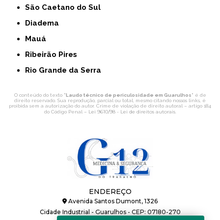
São Caetano do Sul
Diadema
Mauá
Ribeirão Pires
Rio Grande da Serra
O conteúdo do texto "
Laudo técnico de periculosidade em Guarulhos
" é de
direito reservado. Sua reprodução, parcial ou total, mesmo citando nossos links, é
proibida sem a autorização do autor. Crime de violação de direito autoral – artigo 184
Lei 9610/98 - Lei de direitos autorais
do Código Penal –
.
ENDEREÇO
Avenida Santos Dumont, 1326
Cidade Industrial - Guarulhos - CEP: 07180-270