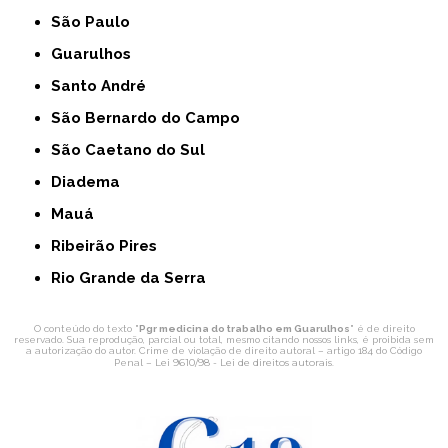
São Paulo
Guarulhos
Santo André
São Bernardo do Campo
São Caetano do Sul
Diadema
Mauá
Ribeirão Pires
Rio Grande da Serra
O conteúdo do texto "
Pgr medicina do trabalho em Guarulhos
" é de direito
reservado. Sua reprodução, parcial ou total, mesmo citando nossos links, é proibida sem
a autorização do autor. Crime de violação de direito autoral – artigo 184 do Código
Lei 9610/98 - Lei de direitos autorais
Penal –
.