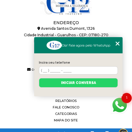
ENDEREÇO
Avenida Santos Dumont, 1326
Cidade Industrial - Guarulhos - CEP: 07180-270
HORÁRIO DE ATENDIMENTO
Olá! Fale agora pelo WhatsApp
Segunda a Sexta: 08h às 17:48h
CONTATOS
(11) 2688-2350
(11) 91120-4270
Insira seu telefone
contato@g12medicinadotrabalho.com.br
MENU
INÍCIO
INICIAR CONVERSA
SOBRE
SERVIÇOS
1
RELATÓRIOS
FALE CONOSCO
CATEGORIAS
MAPA DO SITE