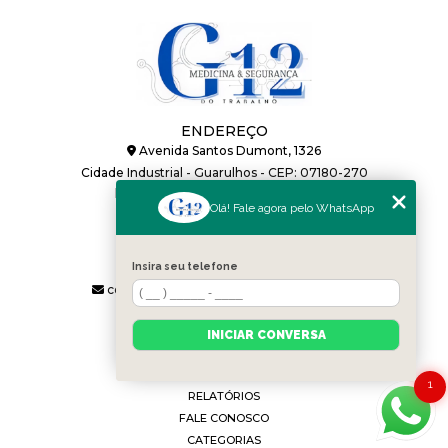
ENDEREÇO
Avenida Santos Dumont, 1326
Cidade Industrial - Guarulhos - CEP: 07180-270
HORÁRIO DE ATENDIMENTO
Olá! Fale agora pelo WhatsApp
Segunda a Sexta: 08h às 17:48h
CONTATOS
(11) 2688-2350
Insira seu telefone
(11) 91120-4270
contato@g12medicinadotrabalho.com.br
MENU
INÍCIO
INICIAR CONVERSA
SOBRE
SERVIÇOS
1
RELATÓRIOS
FALE CONOSCO
CATEGORIAS