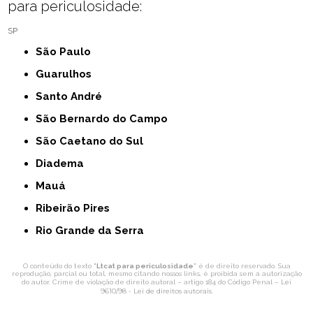
para periculosidade:
SP
São Paulo
Guarulhos
Santo André
São Bernardo do Campo
São Caetano do Sul
Diadema
Mauá
Ribeirão Pires
Rio Grande da Serra
O conteúdo do texto "
Ltcat para periculosidade
" é de direito reservado. Sua
reprodução, parcial ou total, mesmo citando nossos links, é proibida sem a autorização
Lei
do autor. Crime de violação de direito autoral – artigo 184 do Código Penal –
9610/98 - Lei de direitos autorais
.