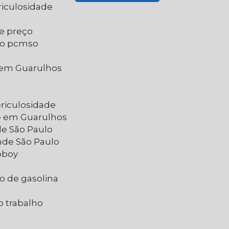
riculosidade
de preço
do pcmso
e
e em Guarulhos
ericulosidade
de em Guarulhos
de São Paulo
nde São Paulo
oboy
o de gasolina
o trabalho