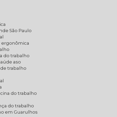
ica
ande São Paulo
al
ar ergonômica
balho
a do trabalho
 saúde aso
 de trabalho
al
a
cina do trabalho
nça do trabalho
lho em Guarulhos