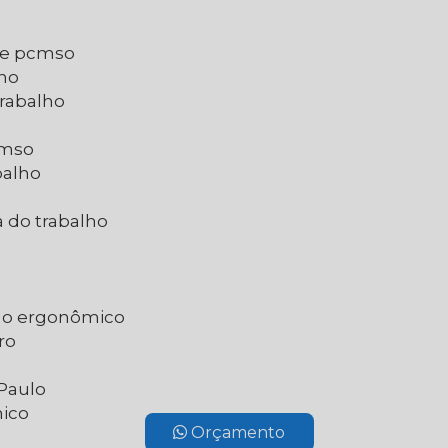
 e pcmso
lho
trabalho
cmso
balho
 do trabalho
do ergonômico
ro
 Paulo
nico
Orçamento