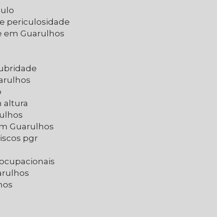
aulo
de periculosidade
de em Guarulhos
lubridade
arulhos
o
 altura
rulhos
 em Guarulhos
iscos pgr
 ocupacionais
arulhos
hos