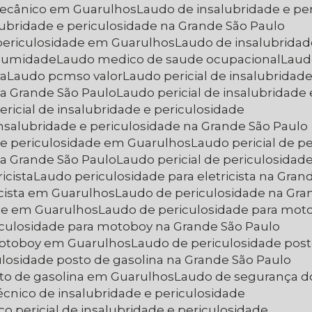
 mecânico em Guarulhos
Laudo de insalubridade e pe
lubridade e periculosidade na Grande São Paulo
 periculosidade em Guarulhos
Laudo de insalubrida
r umidade
Laudo medico de saude ocupacional
Lau
ra
Laudo pcmso valor
Laudo pericial de insalubridad
 na Grande São Paulo
Laudo pericial de insalubridad
ericial de insalubridade e periculosidade
 insalubridade e periculosidade na Grande São Paulo
e e periculosidade em Guarulhos
Laudo pericial de p
 na Grande São Paulo
Laudo pericial de periculosida
icista
Laudo periculosidade para eletricista na Gran
icista em Guarulhos
Laudo de periculosidade na Gra
ade em Guarulhos
Laudo de periculosidade para mot
iculosidade para motoboy na Grande São Paulo
 motoboy em Guarulhos
Laudo de periculosidade post
ulosidade posto de gasolina na Grande São Paulo
sto de gasolina em Guarulhos
Laudo de segurança d
écnico de insalubridade e periculosidade
co pericial de insalubridade e periculosidade