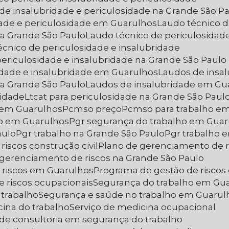
l de insalubridade e periculosidade na Grande São P
idade e periculosidade em Guarulhos
Laudo técnico 
na Grande São Paulo
Laudo técnico de periculosida
écnico de periculosidade e insalubridade
periculosidade e insalubridade na Grande São Paulo
sidade e insalubridade em Guarulhos
Laudos de insa
na Grande São Paulo
Laudos de insalubridade em Gu
sidade
Ltcat para periculosidade na Grande São Paul
e em Guarulhos
Pcmso preço
Pcmso para trabalho em
ho em Guarulhos
Pgr segurança do trabalho em Gua
aulo
Pgr trabalho na Grande São Paulo
Pgr trabalho
riscos construção civil
Plano de gerenciamento de r
 gerenciamento de riscos na Grande São Paulo
 riscos em Guarulhos
Programa de gestão de riscos
e riscos ocupacionais
Segurança do trabalho em Gu
 trabalho
Segurança e saúde no trabalho em Guarul
cina do trabalho
Serviço de medicina ocupacional
s de consultoria em segurança do trabalho