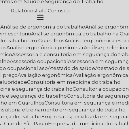
entos em Saúde e Segurança do Trabalho
Relatórios
Fale Conosco
a
Análise de ergonomia do trabalho
Análise ergonôm
em escritório
Análise ergonômica do trabalho na Gr
 do trabalho em Guarulhos
Análise ergonômica esoci
hos
Análise ergonômica preliminar
Análise prelimin
ômico
Assessoria e consultoria em segurança do tra
alho
Assessoria ocupacional
Assessoria em seguranç
ado ocupacional aso
Atestado de saúde
Atestado de
l preço
Avaliação ergonômica
Avaliação ergonômica
nsalubridade
Consultoria em medicina do trabalho
cina e segurança do trabalho
Consultoria ocupacion
de e segurança do trabalho
Consultoria de seguranç
alho em Guarulhos
Consultoria em segurança e medi
onsultoria e treinamento em segurança do trabalho
ança do trabalho
Empresa especializada em segura
na Grande São Paulo
Empresa de medicina do traba