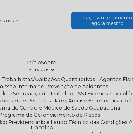
Faça seu orçamento
ialistas!
agora mesmo
Início
Sobre
Serviços
 Trabalhistas
Avaliações Quantitativas - Agentes Fís
omissão Interna de Prevenção de Acidentes
aúde e Segurança do Trabalho – SST
Exames Toxicoló
lubridade e Periculosidade, Análise Ergonômica do 
rama de Controle Médico de Saúde Ocupacional
– Programa de Gerenciamento de Riscos
Trabalho