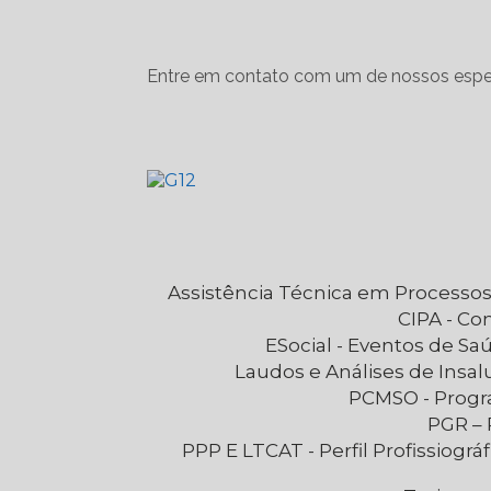
Entre em contato com um de nossos espec
Assistência Técnica em Processos
CIPA - C
eSocial - Eventos de S
Laudos e Análises de Insa
PCMSO - Prog
PGR 
PPP E LTCAT - Perfil Profissiográfico Previdenciário e Laudo Técnico das Condições Ambientais de