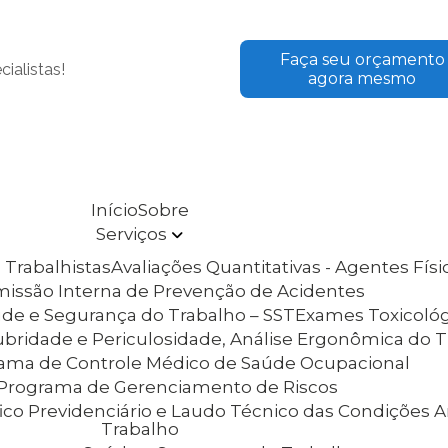
Faça seu orçamento
ialistas!
agora mesmo
Início
Sobre
Serviços
 Trabalhistas
Avaliações Quantitativas - Agentes Fís
omissão Interna de Prevenção de Acidentes
aúde e Segurança do Trabalho – SST
Exames Toxicoló
lubridade e Periculosidade, Análise Ergonômica do 
rama de Controle Médico de Saúde Ocupacional
– Programa de Gerenciamento de Riscos
Trabalho