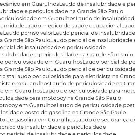
 mecânico em Guarulhos
Laudo de insalubridade e pe
lubridade e periculosidade na Grande São Paulo
 periculosidade em Guarulhos
Laudo de insalubrida
r umidade
Laudo medico de saude ocupacional
Lau
ra
Laudo pcmso valor
Laudo pericial de insalubridad
 na Grande São Paulo
Laudo pericial de insalubridad
ericial de insalubridade e periculosidade
 insalubridade e periculosidade na Grande São Paulo
e e periculosidade em Guarulhos
Laudo pericial de p
 na Grande São Paulo
Laudo pericial de periculosida
icista
Laudo periculosidade para eletricista na Gran
icista em Guarulhos
Laudo de periculosidade na Gra
ade em Guarulhos
Laudo de periculosidade para mot
iculosidade para motoboy na Grande São Paulo
 motoboy em Guarulhos
Laudo de periculosidade post
ulosidade posto de gasolina na Grande São Paulo
sto de gasolina em Guarulhos
Laudo de segurança d
écnico de insalubridade e periculosidade
co pericial de insalubridade e periculosidade