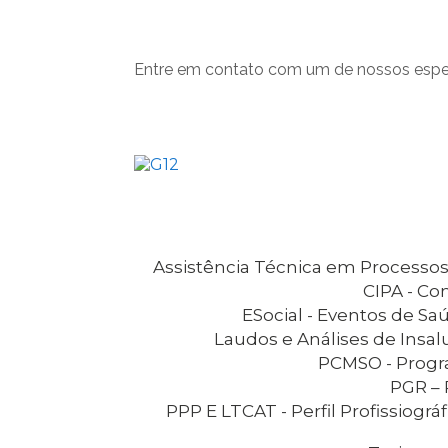
Entre em contato com um de nossos espec
Assistência Técnica em Processos
CIPA - C
eSocial - Eventos de S
Laudos e Análises de Insa
PCMSO - Prog
PGR 
PPP E LTCAT - Perfil Profissiográfico Previdenciário e Laudo Técnico das Condições Ambientais de