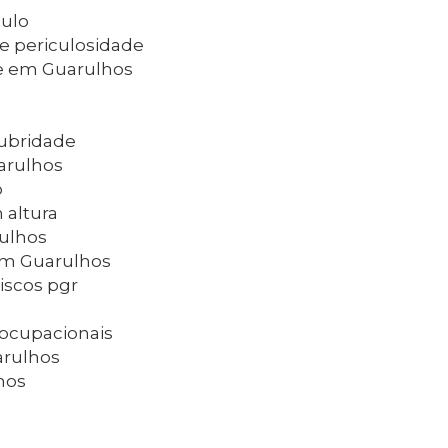
aulo
de periculosidade
de em Guarulhos
lubridade
arulhos
o
 altura
rulhos
 em Guarulhos
iscos pgr
 ocupacionais
arulhos
hos