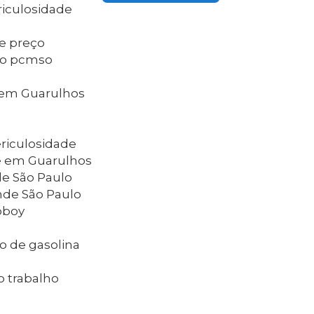
riculosidade
de preço
do pcmso
e
e em Guarulhos
ericulosidade
de em Guarulhos
de São Paulo
nde São Paulo
oboy
o de gasolina
o trabalho