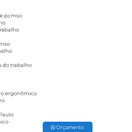
 e pcmso
lho
trabalho
cmso
balho
 do trabalho
do ergonômico
ro
 Paulo
nico
Orçamento