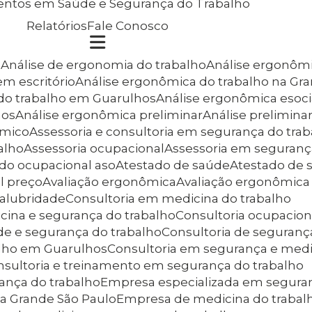
entos em Saúde e Segurança do Trabalho
Relatórios
Fale Conosco
a
Análise de ergonomia do trabalho
Análise ergonôm
em escritório
Análise ergonômica do trabalho na Gr
 do trabalho em Guarulhos
Análise ergonômica esoci
hos
Análise ergonômica preliminar
Análise prelimin
ômico
Assessoria e consultoria em segurança do tra
alho
Assessoria ocupacional
Assessoria em seguranç
ado ocupacional aso
Atestado de saúde
Atestado de
l preço
Avaliação ergonômica
Avaliação ergonômica
nsalubridade
Consultoria em medicina do trabalho
cina e segurança do trabalho
Consultoria ocupacion
de e segurança do trabalho
Consultoria de seguranç
alho em Guarulhos
Consultoria em segurança e medi
onsultoria e treinamento em segurança do trabalho
ança do trabalho
Empresa especializada em segura
na Grande São Paulo
Empresa de medicina do traba