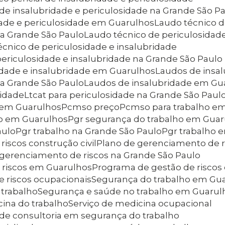
l de insalubridade e periculosidade na Grande São P
idade e periculosidade em Guarulhos
Laudo técnico 
na Grande São Paulo
Laudo técnico de periculosida
écnico de periculosidade e insalubridade
periculosidade e insalubridade na Grande São Paulo
sidade e insalubridade em Guarulhos
Laudos de insa
na Grande São Paulo
Laudos de insalubridade em Gu
sidade
Ltcat para periculosidade na Grande São Paul
e em Guarulhos
Pcmso preço
Pcmso para trabalho em
ho em Guarulhos
Pgr segurança do trabalho em Gua
aulo
Pgr trabalho na Grande São Paulo
Pgr trabalho
riscos construção civil
Plano de gerenciamento de r
 gerenciamento de riscos na Grande São Paulo
 riscos em Guarulhos
Programa de gestão de riscos
e riscos ocupacionais
Segurança do trabalho em Gu
 trabalho
Segurança e saúde no trabalho em Guarul
cina do trabalho
Serviço de medicina ocupacional
s de consultoria em segurança do trabalho