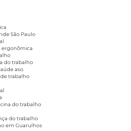
ica
ande São Paulo
al
ar ergonômica
balho
a do trabalho
 saúde aso
 de trabalho
al
a
cina do trabalho
nça do trabalho
lho em Guarulhos