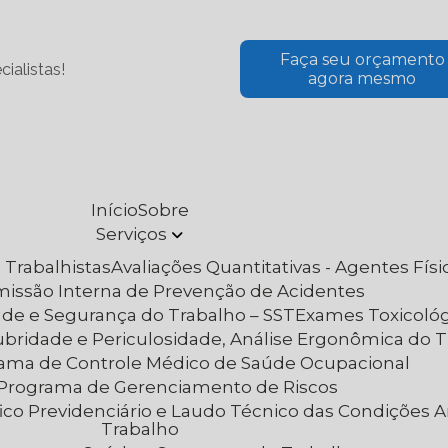
Faça seu orçamento
ialistas!
agora mesmo
Início
Sobre
Serviços
 Trabalhistas
Avaliações Quantitativas - Agentes Fís
omissão Interna de Prevenção de Acidentes
aúde e Segurança do Trabalho – SST
Exames Toxicoló
lubridade e Periculosidade, Análise Ergonômica do 
rama de Controle Médico de Saúde Ocupacional
– Programa de Gerenciamento de Riscos
Trabalho