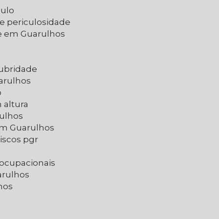
aulo
de periculosidade
de em Guarulhos
lubridade
arulhos
o
 altura
rulhos
 em Guarulhos
iscos pgr
 ocupacionais
arulhos
hos