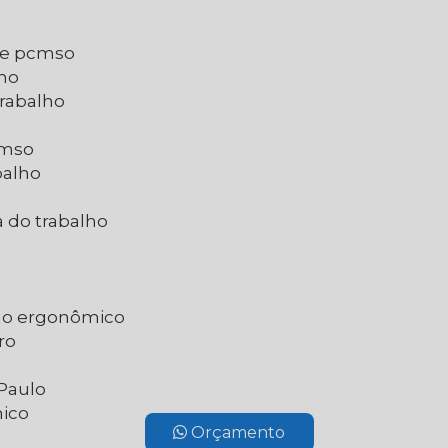
 e pcmso
lho
trabalho
cmso
balho
 do trabalho
do ergonômico
ro
 Paulo
nico
Orçamento