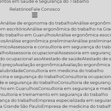
entos em Saúde e Segurança do Trabalho
Relatórios
Fale Conosco
a
Análise de ergonomia do trabalho
Análise ergonôm
em escritório
Análise ergonômica do trabalho na Gr
 do trabalho em Guarulhos
Análise ergonômica esoci
hos
Análise ergonômica preliminar
Análise prelimin
ômico
Assessoria e consultoria em segurança do tra
alho
Assessoria ocupacional
Assessoria em seguranç
ado ocupacional aso
Atestado de saúde
Atestado de
l preço
Avaliação ergonômica
Avaliação ergonômica
nsalubridade
Consultoria em medicina do trabalho
cina e segurança do trabalho
Consultoria ocupacion
de e segurança do trabalho
Consultoria de seguranç
alho em Guarulhos
Consultoria em segurança e medi
onsultoria e treinamento em segurança do trabalho
ança do trabalho
Empresa especializada em segura
na Grande São Paulo
Empresa de medicina do traba