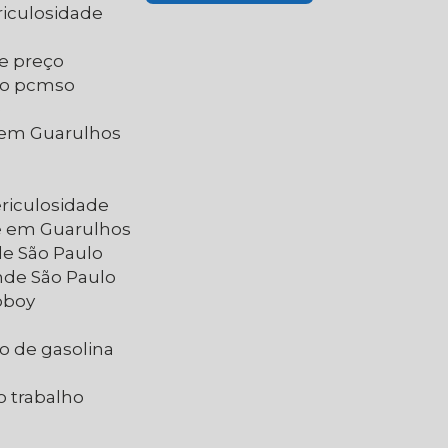
riculosidade
de preço
do pcmso
e
e em Guarulhos
ericulosidade
de em Guarulhos
de São Paulo
nde São Paulo
oboy
o de gasolina
o trabalho