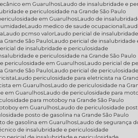
 mecânico em Guarulhos
Laudo de insalubridade e pe
lubridade e periculosidade na Grande São Paulo
 periculosidade em Guarulhos
Laudo de insalubrida
r umidade
Laudo medico de saude ocupacional
Lau
ra
Laudo pcmso valor
Laudo pericial de insalubridad
 na Grande São Paulo
Laudo pericial de insalubridad
ericial de insalubridade e periculosidade
 insalubridade e periculosidade na Grande São Paulo
e e periculosidade em Guarulhos
Laudo pericial de p
 na Grande São Paulo
Laudo pericial de periculosida
icista
Laudo periculosidade para eletricista na Gran
icista em Guarulhos
Laudo de periculosidade na Gra
ade em Guarulhos
Laudo de periculosidade para mot
iculosidade para motoboy na Grande São Paulo
 motoboy em Guarulhos
Laudo de periculosidade post
ulosidade posto de gasolina na Grande São Paulo
sto de gasolina em Guarulhos
Laudo de segurança d
écnico de insalubridade e periculosidade
co pericial de insalubridade e periculosidade