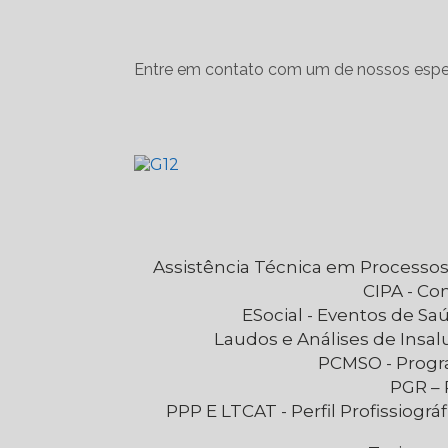
Entre em contato com um de nossos espec
Assistência Técnica em Processos
CIPA - C
eSocial - Eventos de S
Laudos e Análises de Insa
PCMSO - Prog
PGR 
PPP E LTCAT - Perfil Profissiográfico Previdenciário e Laudo Técnico das Condições Ambientais de