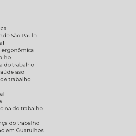
ica
ande São Paulo
al
ar ergonômica
balho
a do trabalho
 saúde aso
 de trabalho
al
a
cina do trabalho
nça do trabalho
lho em Guarulhos