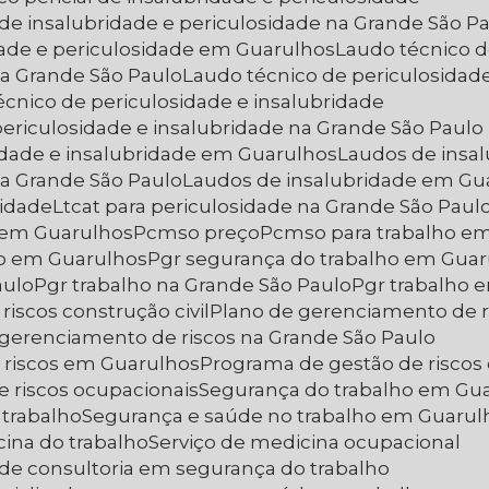
l de insalubridade e periculosidade na Grande São P
idade e periculosidade em Guarulhos
Laudo técnico 
na Grande São Paulo
Laudo técnico de periculosida
écnico de periculosidade e insalubridade
periculosidade e insalubridade na Grande São Paulo
sidade e insalubridade em Guarulhos
Laudos de insa
na Grande São Paulo
Laudos de insalubridade em Gu
sidade
Ltcat para periculosidade na Grande São Paul
e em Guarulhos
Pcmso preço
Pcmso para trabalho em
ho em Guarulhos
Pgr segurança do trabalho em Gua
aulo
Pgr trabalho na Grande São Paulo
Pgr trabalho
riscos construção civil
Plano de gerenciamento de r
 gerenciamento de riscos na Grande São Paulo
 riscos em Guarulhos
Programa de gestão de riscos
e riscos ocupacionais
Segurança do trabalho em Gu
 trabalho
Segurança e saúde no trabalho em Guarul
cina do trabalho
Serviço de medicina ocupacional
s de consultoria em segurança do trabalho