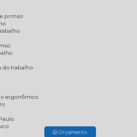
 e pcmso
lho
trabalho
cmso
balho
 do trabalho
do ergonômico
ro
 Paulo
nico
Orçamento