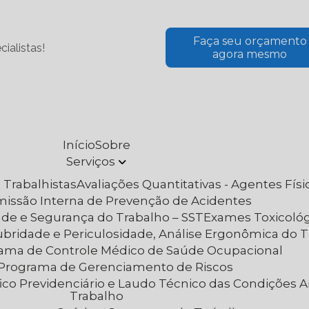
Faça seu orçamento
ialistas!
agora mesmo
Início
Sobre
Serviços
 Trabalhistas
Avaliações Quantitativas - Agentes Fís
omissão Interna de Prevenção de Acidentes
aúde e Segurança do Trabalho – SST
Exames Toxicoló
lubridade e Periculosidade, Análise Ergonômica do 
rama de Controle Médico de Saúde Ocupacional
– Programa de Gerenciamento de Riscos
Trabalho