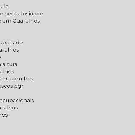
aulo
de periculosidade
de em Guarulhos
lubridade
arulhos
o
 altura
rulhos
 em Guarulhos
iscos pgr
 ocupacionais
arulhos
hos