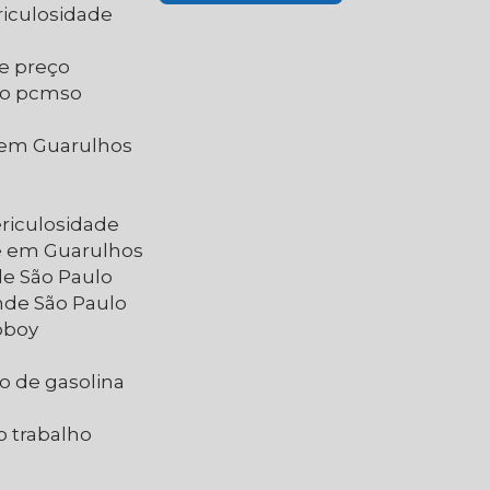
riculosidade
de preço
do pcmso
e
e em Guarulhos
ericulosidade
de em Guarulhos
de São Paulo
nde São Paulo
oboy
o de gasolina
o trabalho