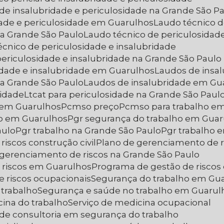
l de insalubridade e periculosidade na Grande São P
idade e periculosidade em Guarulhos
Laudo técnico 
na Grande São Paulo
Laudo técnico de periculosida
écnico de periculosidade e insalubridade
periculosidade e insalubridade na Grande São Paulo
sidade e insalubridade em Guarulhos
Laudos de insa
na Grande São Paulo
Laudos de insalubridade em Gu
sidade
Ltcat para periculosidade na Grande São Paul
e em Guarulhos
Pcmso preço
Pcmso para trabalho em
ho em Guarulhos
Pgr segurança do trabalho em Gua
aulo
Pgr trabalho na Grande São Paulo
Pgr trabalho
riscos construção civil
Plano de gerenciamento de r
 gerenciamento de riscos na Grande São Paulo
 riscos em Guarulhos
Programa de gestão de riscos
e riscos ocupacionais
Segurança do trabalho em Gu
 trabalho
Segurança e saúde no trabalho em Guarul
cina do trabalho
Serviço de medicina ocupacional
s de consultoria em segurança do trabalho