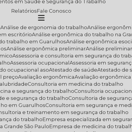
entos em Saúde e Segurança do Trabalho
Relatórios
Fale Conosco
a
Análise de ergonomia do trabalho
Análise ergonôm
em escritório
Análise ergonômica do trabalho na Gr
 do trabalho em Guarulhos
Análise ergonômica esoci
hos
Análise ergonômica preliminar
Análise prelimin
ômico
Assessoria e consultoria em segurança do tra
alho
Assessoria ocupacional
Assessoria em seguranç
ado ocupacional aso
Atestado de saúde
Atestado de
l preço
Avaliação ergonômica
Avaliação ergonômica
nsalubridade
Consultoria em medicina do trabalho
cina e segurança do trabalho
Consultoria ocupacion
de e segurança do trabalho
Consultoria de seguranç
alho em Guarulhos
Consultoria em segurança e medi
onsultoria e treinamento em segurança do trabalho
ança do trabalho
Empresa especializada em segura
na Grande São Paulo
Empresa de medicina do traba