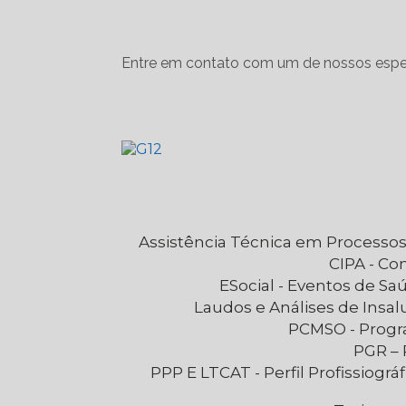
Entre em contato com um de nossos espec
Assistência Técnica em Processos
CIPA - C
eSocial - Eventos de S
Laudos e Análises de Insa
PCMSO - Prog
PGR 
PPP E LTCAT - Perfil Profissiográfico Previdenciário e Laudo Técnico das Condições Ambientais de