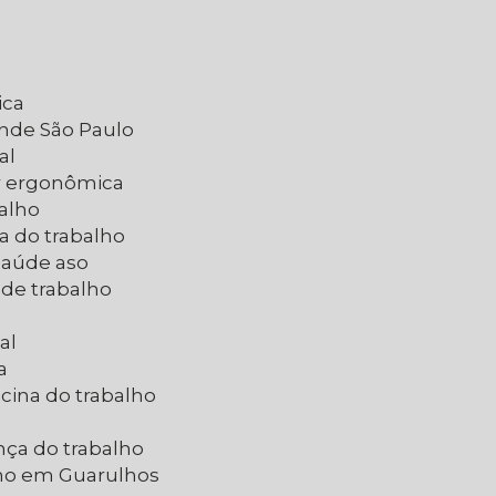
ica
ande São Paulo
al
ar ergonômica
balho
a do trabalho
 saúde aso
 de trabalho
al
a
cina do trabalho
nça do trabalho
lho em Guarulhos