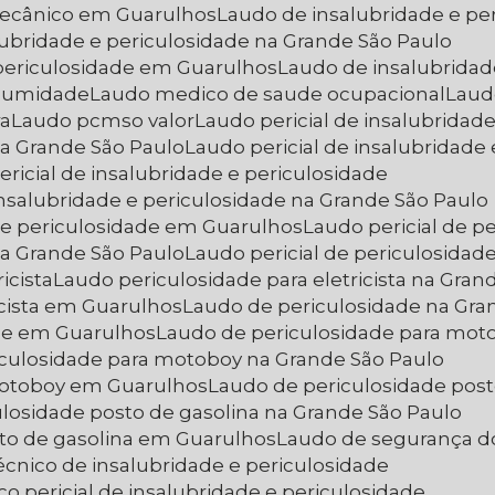
 mecânico em Guarulhos
Laudo de insalubridade e pe
lubridade e periculosidade na Grande São Paulo
 periculosidade em Guarulhos
Laudo de insalubrida
r umidade
Laudo medico de saude ocupacional
Lau
ra
Laudo pcmso valor
Laudo pericial de insalubridad
 na Grande São Paulo
Laudo pericial de insalubridad
ericial de insalubridade e periculosidade
 insalubridade e periculosidade na Grande São Paulo
e e periculosidade em Guarulhos
Laudo pericial de p
 na Grande São Paulo
Laudo pericial de periculosida
icista
Laudo periculosidade para eletricista na Gran
icista em Guarulhos
Laudo de periculosidade na Gra
ade em Guarulhos
Laudo de periculosidade para mot
iculosidade para motoboy na Grande São Paulo
 motoboy em Guarulhos
Laudo de periculosidade post
ulosidade posto de gasolina na Grande São Paulo
sto de gasolina em Guarulhos
Laudo de segurança d
écnico de insalubridade e periculosidade
co pericial de insalubridade e periculosidade