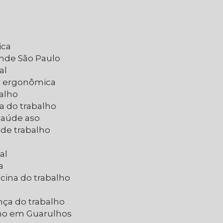
ica
ande São Paulo
al
ar ergonômica
balho
a do trabalho
 saúde aso
 de trabalho
al
a
cina do trabalho
nça do trabalho
lho em Guarulhos