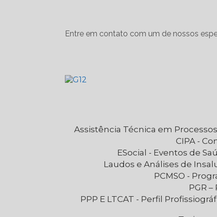
Entre em contato com um de nossos espec
Assistência Técnica em Processos
CIPA - C
eSocial - Eventos de S
Laudos e Análises de Insa
PCMSO - Prog
PGR 
PPP E LTCAT - Perfil Profissiográfico Previdenciário e Laudo Técnico das Condições Ambientais de