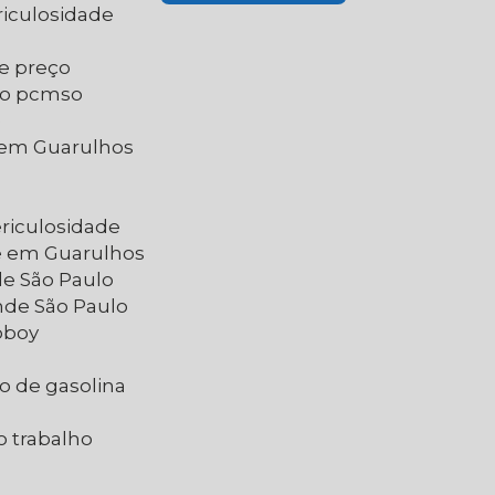
riculosidade
de preço
do pcmso
e
e em Guarulhos
ericulosidade
de em Guarulhos
de São Paulo
nde São Paulo
oboy
o de gasolina
o trabalho