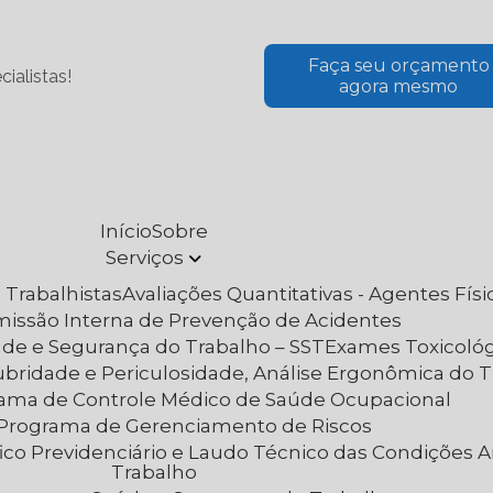
Faça seu orçamento
ialistas!
agora mesmo
Início
Sobre
Serviços
 Trabalhistas
Avaliações Quantitativas - Agentes Fís
omissão Interna de Prevenção de Acidentes
aúde e Segurança do Trabalho – SST
Exames Toxicoló
lubridade e Periculosidade, Análise Ergonômica do 
rama de Controle Médico de Saúde Ocupacional
– Programa de Gerenciamento de Riscos
Trabalho