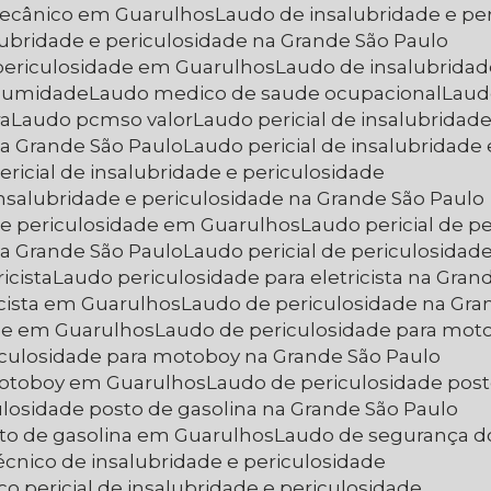
 mecânico em Guarulhos
Laudo de insalubridade e pe
lubridade e periculosidade na Grande São Paulo
 periculosidade em Guarulhos
Laudo de insalubrida
r umidade
Laudo medico de saude ocupacional
Lau
ra
Laudo pcmso valor
Laudo pericial de insalubridad
 na Grande São Paulo
Laudo pericial de insalubridad
ericial de insalubridade e periculosidade
 insalubridade e periculosidade na Grande São Paulo
e e periculosidade em Guarulhos
Laudo pericial de p
 na Grande São Paulo
Laudo pericial de periculosida
icista
Laudo periculosidade para eletricista na Gran
icista em Guarulhos
Laudo de periculosidade na Gra
ade em Guarulhos
Laudo de periculosidade para mot
iculosidade para motoboy na Grande São Paulo
 motoboy em Guarulhos
Laudo de periculosidade post
ulosidade posto de gasolina na Grande São Paulo
sto de gasolina em Guarulhos
Laudo de segurança d
écnico de insalubridade e periculosidade
co pericial de insalubridade e periculosidade