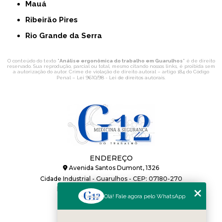
Mauá
Ribeirão Pires
Rio Grande da Serra
O conteúdo do texto "
Análise ergonômica do trabalho em Guarulhos
" é de direito
reservado. Sua reprodução, parcial ou total, mesmo citando nossos links, é proibida sem
a autorização do autor. Crime de violação de direito autoral – artigo 184 do Código
Lei 9610/98 - Lei de direitos autorais
Penal –
.
ENDEREÇO
Avenida Santos Dumont, 1326
Cidade Industrial - Guarulhos - CEP: 07180-270
HORÁRIO DE ATENDIMENTO
Olá! Fale agora pelo WhatsApp
Segunda a Sexta: 08h às 17:48h
CONTATOS
(11) 2688-2350