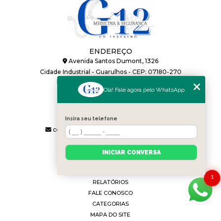
ENDEREÇO
Avenida Santos Dumont, 1326
Cidade Industrial - Guarulhos - CEP: 07180-270
HORÁRIO DE ATENDIMENTO
Segunda a Sexta: 08h às 17:48h
Olá! Fale agora pelo WhatsApp
CONTATOS
(11) 2688-2350
(11) 91120-4270
Insira seu telefone
contato@g12medicinadotrabalho.com.br
MENU
INÍCIO
INICIAR CONVERSA
SOBRE
SERVIÇOS
1
RELATÓRIOS
FALE CONOSCO
CATEGORIAS
MAPA DO SITE