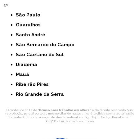
SP
São Paulo
Guarulhos
Santo André
São Bernardo do Campo
São Caetano do Sul
Diadema
Mauá
Ribeirão Pires
Rio Grande da Serra
O conteúdo do texto "
Pcmso para trabalho em altura
" é de direito reservado. Sua
reprodução, parcial ou total, mesmo citando nossos links, é proibida sem a autorização
Lei
do autor. Crime de violação de direito autoral – artigo 184 do Código Penal –
9610/98 - Lei de direitos autorais
.